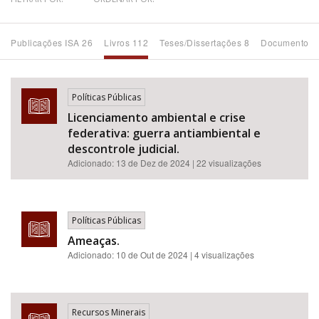
Bioma / Bacia
Publicações ISA 26
Livros 112
Teses/Dissertações 8
Documentos 
Tema
Políticas Públicas
Subtema
Licenciamento ambiental e crise
federativa: guerra antiambiental e
Área de Levantamento
descontrole judicial.
Adicionado:
13 de Dez de 2024
| 22 visualizações
Área Protegida
Políticas Públicas
BUSCAR
Ameaças.
Adicionado:
10 de Out de 2024
| 4 visualizações
Recursos Minerais