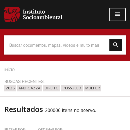
Pular
para
o
conteúdo
principal
Data do Documento
INÍCIO
BUSCAS RECENTES:
2026
ANDREAZZA
DIREITO
POSSUELO
MULHER
Até
Resultados
200006 itens no acervo.
Povo Indígena
FILTRAR POR:
ORDENAR POR: