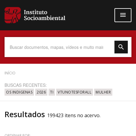
Pular
para
o
conteúdo
principal
Data do Documento
INÍCIO
BUSCAS RECENTES:
OS INDIGENAS
2026
TI
VTUNOTESFORALL
MULHER
Até
Resultados
199423 itens no acervo.
Povo Indígena
ORDENAR POR: