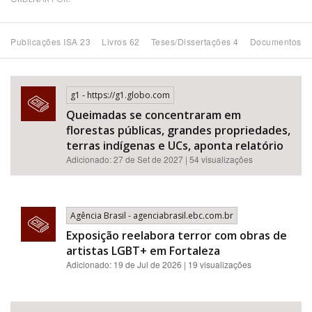
Bioma / Bacia
Publicações ISA 23
Livros 62
Teses/Dissertações 4
Documentos 1
Tema
g1 - https://g1.globo.com
Subtema
Queimadas se concentraram em
florestas públicas, grandes propriedades,
Área de Levantamento
terras indígenas e UCs, aponta relatório
Adicionado: 27 de Set de 2027 | 54 visualizações
Área Protegida
Agência Brasil - agenciabrasil.ebc.com.br
BUSCAR
Exposição reelabora terror com obras de
artistas LGBT+ em Fortaleza
Adicionado: 19 de Jul de 2026 | 19 visualizações