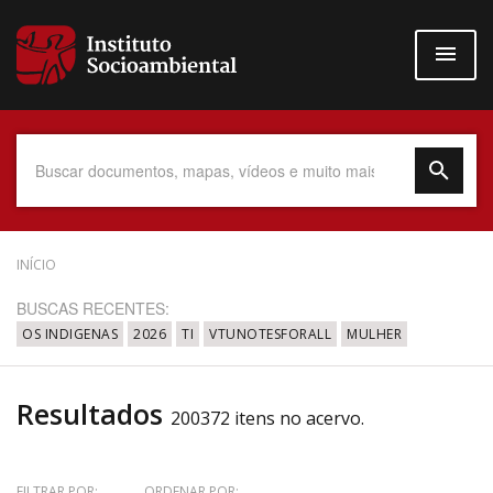
Pular
para
o
conteúdo
principal
Data do Documento
INÍCIO
BUSCAS RECENTES:
OS INDIGENAS
2026
TI
VTUNOTESFORALL
MULHER
Até
Resultados
200372 itens no acervo.
Povo Indígena
FILTRAR POR:
ORDENAR POR: