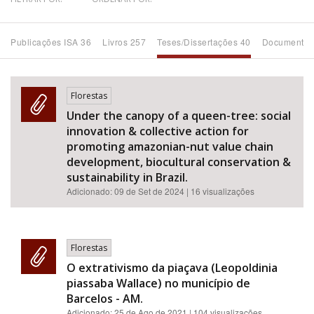
Bioma / Bacia
Publicações ISA 36
Livros 257
Teses/Dissertações 40
Documentos
Tema
Florestas
Subtema
Under the canopy of a queen-tree: social
innovation & collective action for
Área de Levantamento
promoting amazonian-nut value chain
development, biocultural conservation &
sustainability in Brazil.
Área Protegida
Adicionado:
09 de Set de 2024
| 16 visualizações
BUSCAR
Florestas
O extrativismo da piaçava (Leopoldinia
piassaba Wallace) no município de
Barcelos - AM.
Adicionado:
25 de Ago de 2021
| 104 visualizações