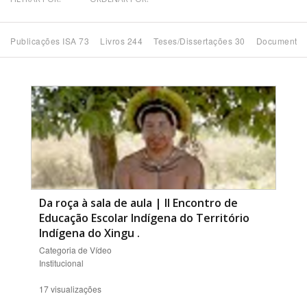
Bioma / Bacia
Publicações ISA 73
Livros 244
Teses/Dissertações 30
Documentos
Tema
Subtema
Área de Levantamento
Área Protegida
Da roça à sala de aula | II Encontro de
Educação Escolar Indígena do Território
BUSCAR
Indígena do Xingu
.
Categoria de Vídeo
Institucional
17 visualizações