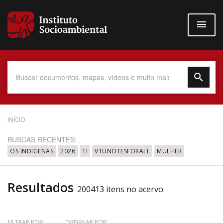
Pular
para
o
conteúdo
principal
Data do Documento
INÍCIO
BUSCAS RECENTES:
OS INDIGENAS
2026
TI
VTUNOTESFORALL
MULHER
Até
Resultados
200413 itens no acervo.
Povo Indígena
FILTRAR POR:
ORDENAR POR: