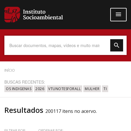
Pular
para
o
conteúdo
principal
Data do Documento
INÍCIO
BUSCAS RECENTES:
OS INDIGENAS
2026
VTUNOTESFORALL
MULHER
TI
Até
Resultados
200117 itens no acervo.
Povo Indígena
FILTRAR POR:
ORDENAR POR: