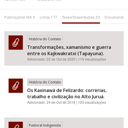
Bioma / Bacia
Publicações ISA 3
Livros 177
Teses/Dissertações 23
Documentos 
Tema
História do Contato
Subtema
Transformações, xamanismo e guerra
entre os Kajkwakratxi (Tapayuna).
Área de Levantamento
Adicionado:
22 de Out de 2020
| 119 visualizações
Área Protegida
História do Contato
Os Kaxinawá de Felizardo: correrias,
BUSCAR
trabalho e civilização no Alto Juruá.
Adicionado:
24 de Out de 2018
| 103 visualizações
Pastoral Indigenista