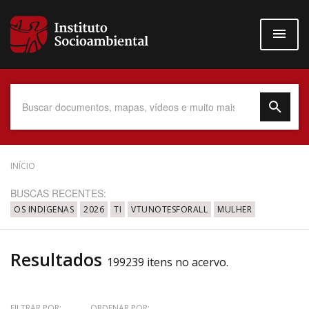
Pular
para
o
conteúdo
principal
Data do Documento
INÍCIO
BUSCAS RECENTES:
OS INDIGENAS
2026
TI
VTUNOTESFORALL
MULHER
Até
Resultados
199239 itens no acervo.
Povo Indígena
FILTRAR POR:
ORDENAR POR: