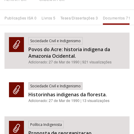
Bioma / Bacia
Publicações ISA 0
Livros 5
Teses/Dissertações 3
Documentos 71
Tema
Sociedade Civil e Indigenismo
Subtema
Povos do Acre: historia indigena da
Amazonia Ocidental.
Área de Levantamento
Adicionado:
27 de Mar de 1990
| 921 visualizações
Área Protegida
Sociedade Civil e Indigenismo
Historinhas indigenas da floresta.
BUSCAR
Adicionado:
27 de Mar de 1990
| 13 visualizações
Política Indigenista
Proposta de reorganizacao