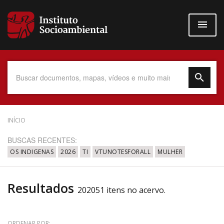
Pular
para
o
conteúdo
principal
Data do Documento
INÍCIO
BUSCAS RECENTES:
OS INDIGENAS
2026
TI
VTUNOTESFORALL
MULHER
Até
Resultados
202051 itens no acervo.
Povo Indígena
ORDENAR POR: