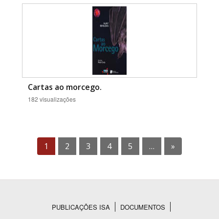
Cartas ao morcego.
182 visualizações
1
2
3
4
5
…
»
PUBLICAÇÕES ISA
DOCUMENTOS