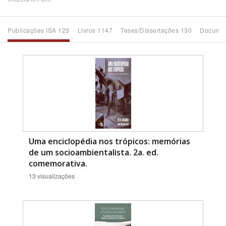
Bioma / Bacia
Publicações ISA 123
Livros 1147
Teses/Dissertações 130
Documen
Tema
Subtema
Área de Levantamento
Área Protegida
Uma enciclopédia nos trópicos: memórias
de um socioambientalista. 2a. ed.
comemorativa.
BUSCAR
13 visualizações