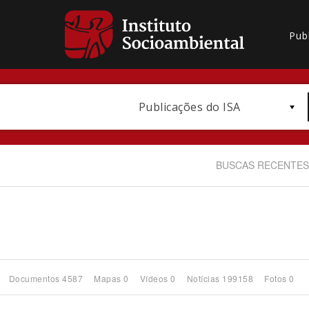
Pub
Publicações do ISA
BUSCAS RECENTES
Bioma / Bacia
Documentos 4587
Mapas 0
Vídeos 0
Notícias 199158
Fotos 0
Subtema