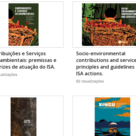
Área Protegida
ibuições e Serviços
Socio-environmental
ambientais: premissas e
contributions and service
rizes de atuação do ISA.
principles and guidelines
ISA actions.
ualizações
82 visualizações