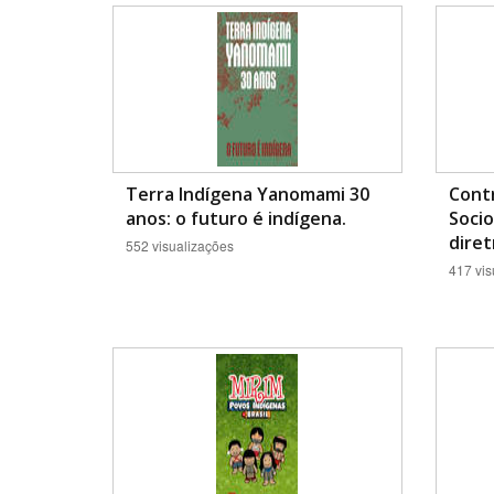
Área de Levantamento
Terra Indígena Yanomami 30
Contr
anos: o futuro é indígena.
Socio
diret
552 visualizações
417 vis