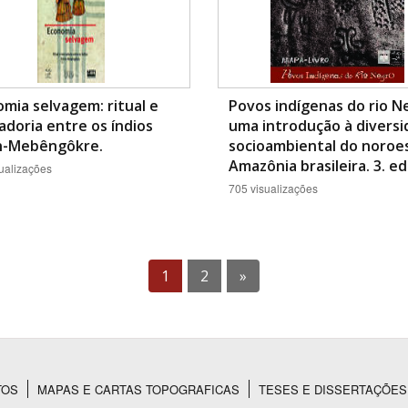
mia selvagem: ritual e
Povos indígenas do rio N
doria entre os índios
uma introdução à divers
in-Mebêngôkre.
socioambiental do noroe
Amazônia brasileira. 3. ed
ualizações
705 visualizações
1
2
»
TOS
MAPAS E CARTAS TOPOGRAFICAS
TESES E DISSERTAÇÕES