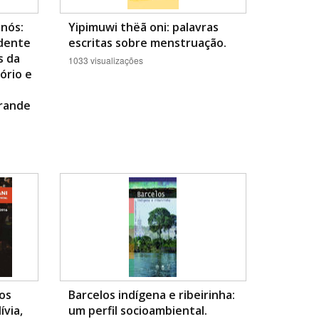
 nós:
Yipimuwi thëã oni: palavras
dente
escritas sobre menstruação.
s da
1033 visualizações
ório e
Grande
os
Barcelos indígena e ribeirinha:
ívia,
um perfil socioambiental.