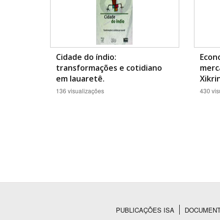
Cidade do índio:
Econo
transformações e cotidiano
merca
em Iauaretê.
Xikr
136 visualizações
430 vis
PUBLICAÇÕES ISA
DOCUMEN