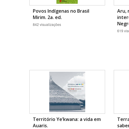
Povos Indígenas no Brasil
Aru, 
Mirim. 2a. ed.
inter
Negro
842 visualizações
619 vis
Território Ye’kwana: a vida em
Terra
Auaris.
saber