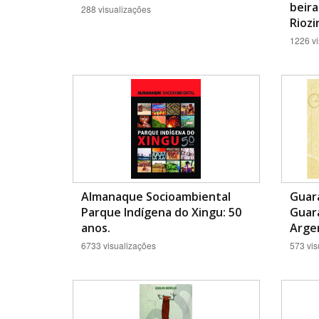
beira
288 visualizações
Riozi
1226 vi
Almanaque Socioambiental
Guara
Parque Indígena do Xingu: 50
Guara
anos.
Argen
6733 visualizações
573 vis