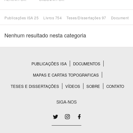
Bioma / Bacia
Publicações ISA 25
Livros 754
Teses/Dissertações 97
Documentos
Tema
Nenhum resultado nesta categoria
Subtema
Área de Levantamento
PUBLICAÇÕES ISA
DOCUMENTOS
Rodapé
MAPAS E CARTAS TOPOGRAFICAS
Área Protegida
TESES E DISSERTAÇÕES
VÍDEOS
SOBRE
CONTATO
BUSCAR
SIGA-NOS