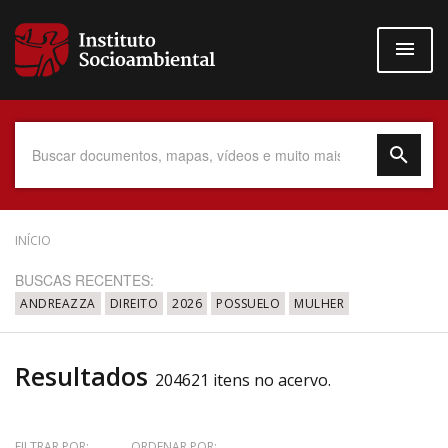
Pular
para
o
conteúdo
principal
Data do Documento
INÍCIO
BUSCAS RECENTES:
ANDREAZZA
DIREITO
2026
POSSUELO
MULHER
Até
Resultados
204621 itens no acervo.
Povo Indígena
FILTRAR POR:
ORDENAR POR: