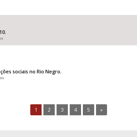
10.
es
ções sociais no Rio Negro.
ões
1
2
3
4
5
»