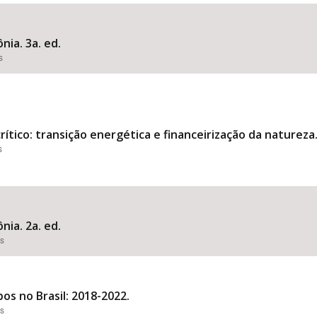
nia. 3a. ed.
s
Área Protegida
tico: transição energética e financeirização da natureza
s
nia. 2a. ed.
es
os no Brasil: 2018-2022.
es