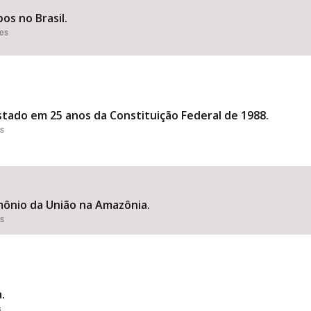
os no Brasil.
ões
stado em 25 anos da Constituição Federal de 1988.
es
mônio da União na Amazônia.
es
.
s