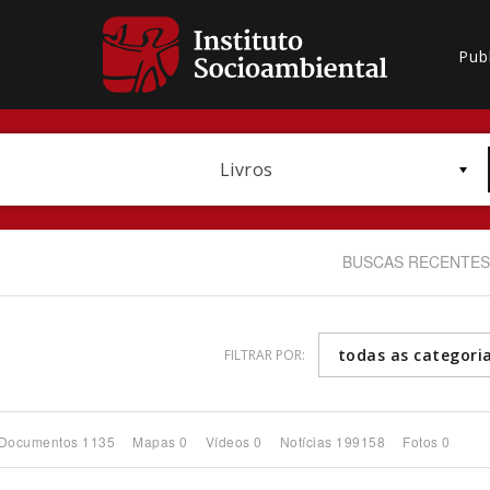
Pub
Livros
BUSCAS RECENTES
todas as categori
FILTRAR POR:
Bioma / Bacia
Documentos 1135
Mapas 0
Vídeos 0
Notícias 199158
Fotos 0
Subtema