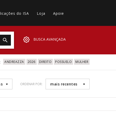
licações do ISA
Loja
Apoie
BUSCA AVANÇADA
:
ANDREAZZA
2026
DIREITO
POSSUELO
MULHER
as
mais recentes
ORDENAR POR: