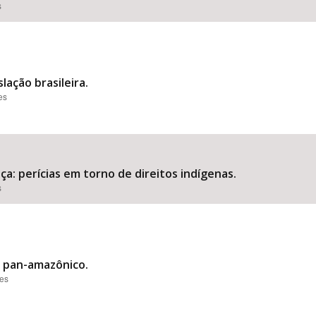
s
lação brasileira.
es
iça: perícias em torno de direitos indígenas.
s
is pan-amazônico.
ões