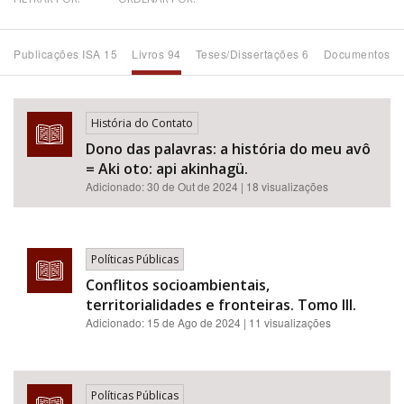
Bioma / Bacia
Publicações ISA 15
Livros 94
Teses/Dissertações 6
Documentos 6
Tema
História do Contato
Subtema
Dono das palavras: a história do meu avô
= Aki oto: api akinhagü.
Área de Levantamento
Adicionado:
30 de Out de 2024
| 18 visualizações
Área Protegida
Políticas Públicas
Conflitos socioambientais,
BUSCAR
territorialidades e fronteiras. Tomo III.
Adicionado:
15 de Ago de 2024
| 11 visualizações
Políticas Públicas