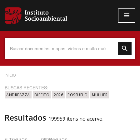
Pular
para
o
conteúdo
principal
Data do Documento
INÍCIO
BUSCAS RECENTES:
ANDREAZZA
DIREITO
2026
POSSUELO
MULHER
Até
Resultados
199959 itens no acervo.
Povo Indígena
FILTRAR POR:
ORDENAR POR: