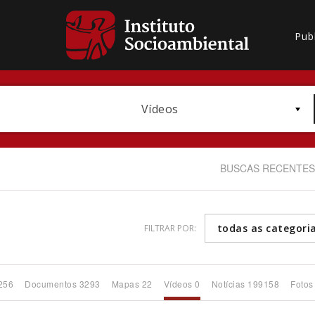
Pub
Vídeos
BUSCAS RECENTES
todas as categori
FILTRAR POR:
Bioma / Bacia
256
Documentos 3293
Mapas 22
Vídeos 0
Notícias 199158
Fotos
Subtema