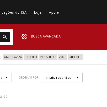
licações do ISA
Loja
Apoie
BUSCA AVANÇADA
:
ANDREAZZA
DIREITO
POSSUELO
2026
MULHER
as
mais recentes
ORDENAR POR:
 2130