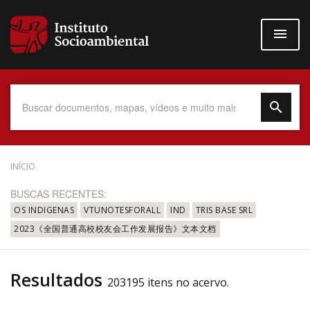
Pular
para
o
conteúdo
principal
Data do Documento
INÍCIO
BUSCAS RECENTES:
OS INDIGENAS
VTUNOTESFORALL
IND
TRIS BASE SRL
2023《全国普通高校校友会工作发展报告》文本文档
Até
Resultados
203195 itens no acervo.
Povo Indígena