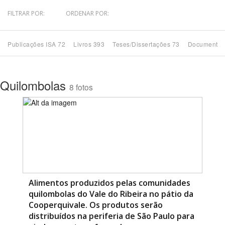
FILTRAR POR:
ORDENAR POR:
Bioma / Bacia
Publicações ISA 72
Livros 393
Teses/Dissertações 73
Documentos
Tema
Subtema
Quilombolas
8 fotos
Área de Levantamento
Área Protegida
BUSCAR
Alimentos produzidos pelas comunidades
quilombolas do Vale do Ribeira no pátio da
Cooperquivale. Os produtos serão
distribuídos na periferia de São Paulo para