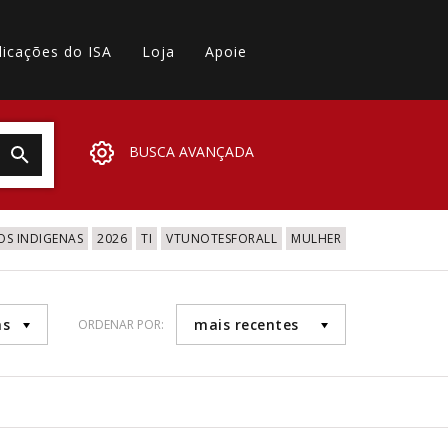
licações do ISA
Loja
Apoie
BUSCA AVANÇADA
OS INDIGENAS
2026
TI
VTUNOTESFORALL
MULHER
as
mais recentes
ORDENAR POR: