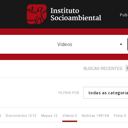
Pub
Vídeos
BUSCAS RECENTES:
todas as categori
FILTRAR POR:
Bioma / Bacia
8
Documentos 1213
Mapas 12
Vídeos 0
Notícias 199158
Fotos 0
Subtema