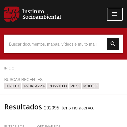
Pular
para
o
conteúdo
principal
Data do Documento
INÍCIO
BUSCAS RECENTES:
DIREITO
ANDREAZZA
POSSUELO
2026
MULHER
Até
Resultados
202095 itens no acervo.
Povo Indígena
FILTRAR POR:
ORDENAR POR: