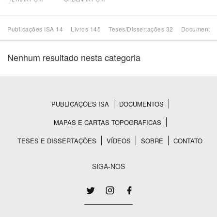
Bioma / Bacia
Publicações ISA 14
Livros 145
Teses/Dissertações 32
Documentos
Tema
Nenhum resultado nesta categoria
Subtema
Área de Levantamento
PUBLICAÇÕES ISA
DOCUMENTOS
Rodapé
MAPAS E CARTAS TOPOGRAFICAS
Área Protegida
TESES E DISSERTAÇÕES
VÍDEOS
SOBRE
CONTATO
BUSCAR
SIGA-NOS