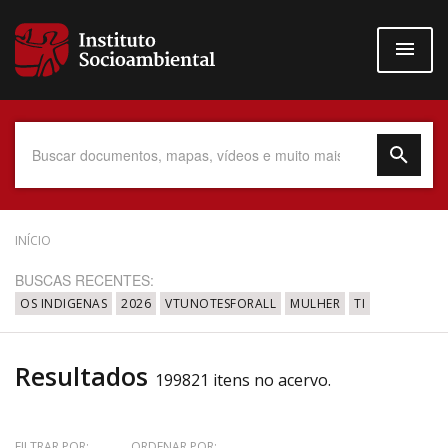
Pular
para
o
conteúdo
principal
Data do Documento
INÍCIO
BUSCAS RECENTES:
OS INDIGENAS
2026
VTUNOTESFORALL
MULHER
TI
Até
Resultados
199821 itens no acervo.
Povo Indígena
FILTRAR POR:
ORDENAR POR: