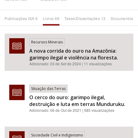
Bioma / Bacia
Publicações ISA 6
Livros 66
Teses/Dissertações 13
Documentos 5
Tema
Recursos Minerais
Subtema
A nova corrida do ouro na Amazônia:
garimpo ilegal e violência na floresta.
Área de Levantamento
Adicionado:
03 de Set de 2024
| 11 visualizações
Área Protegida
Situação das Terras
O cerco do ouro: garimpo ilegal,
BUSCAR
destruição e luta em terras Munduruku.
Adicionado:
06 de Out de 2021
| 585 visualizações
Sociedade Civil e Indigenismo