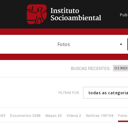
Pub
Fotos
BUSCAS RECENTES:
OS IND
todas as categori
FILTRAR POR:
Bioma / Bacia
185
Documentos 3388
Mapas 24
Vídeos 2
Notícias 199158
Fotos
Subtema