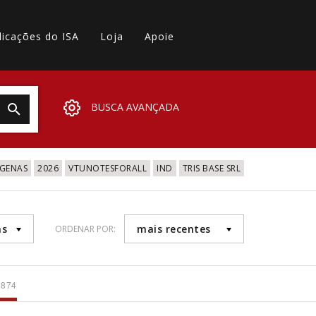
licações do ISA
Loja
Apoie
BUSCA AVANÇADA
IGENAS
2026
VTUNOTESFORALL
IND
TRIS BASE SRL
as
mais recentes
ORDENAR POR:
 874