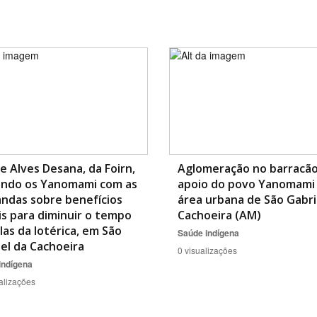
e Alves Desana, da Foirn,
Aglomeração no barracã
ando os Yanomami com as
apoio do povo Yanomami
ndas sobre benefícios
área urbana de São Gabri
is para diminuir o tempo
Cachoeira (AM)
ilas da lotérica, em São
Saúde indígena
el da Cachoeira
0 visualizações
indígena
alizações