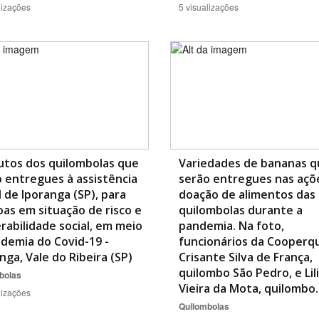
lizações
5 visualizações
utos dos quilombolas que
Variedades de bananas q
 entregues à assistência
serão entregues nas açõ
l de Iporanga (SP), para
doação de alimentos das 
as em situação de risco e
quilombolas durante a
rabilidade social, em meio
pandemia. Na foto,
demia do Covid-19 -
funcionários da Cooperqu
nga, Vale do Ribeira (SP)
Crisante Silva de França,
quilombo São Pedro, e Lil
bolas
Vieira da Mota, quilomb
lizações
Quilombolas