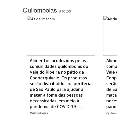
Quilombolas
8 fotos
Área de Levantamento
Alimentos produzidos pelas
Alime
comunidades quilombolas do
comu
Vale do Ribeira no pátio da
Vale 
Cooperquivale. Os produtos
Coop
serão distribuídos na periferia
serão
de São Paulo para ajudar a
de Sã
matar a fome das pessoas
mata
necessitadas, em meio à
neces
pandemia de COVID-19 -…
pand
Quilombolas
Quilom