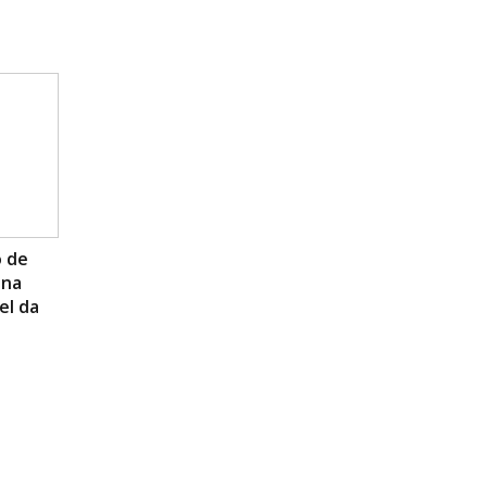
o de
 na
el da