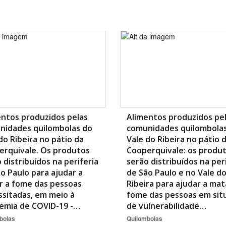
Área Protegida
ntos produzidos pelas
Alimentos produzidos pe
nidades quilombolas do
comunidades quilombola
do Ribeira no pátio da
Vale do Ribeira no pátio 
erquivale. Os produtos
Cooperquivale: os produ
 distribuídos na periferia
serão distribuídos na per
o Paulo para ajudar a
de São Paulo e no Vale d
r a fome das pessoas
Ribeira para ajudar a mat
sitadas, em meio à
fome das pessoas em sit
emia de COVID-19 -…
de vulnerabilidade…
bolas
Quilombolas