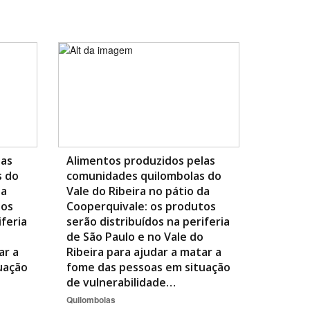
BUSCAR
las
Alimentos produzidos pelas
s do
comunidades quilombolas do
da
Vale do Ribeira no pátio da
tos
Cooperquivale: os produtos
iferia
serão distribuídos na periferia
o
de São Paulo e no Vale do
ar a
Ribeira para ajudar a matar a
uação
fome das pessoas em situação
de vulnerabilidade…
Quilombolas