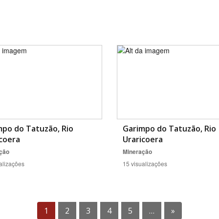
mpo do Tatuzão, Rio
Garimpo do Tatuzão, Rio
coera
Uraricoera
ção
Mineração
alizações
15 visualizações
1
2
3
4
5
…
»