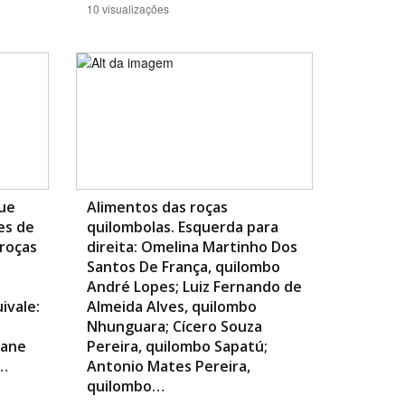
10 visualizações
ue
Alimentos das roças
es de
quilombolas. Esquerda para
roças
direita: Omelina Martinho Dos
Santos De França, quilombo
André Lopes; Luiz Fernando de
ivale:
Almeida Alves, quilombo
Nhunguara; Cícero Souza
iane
Pereira, quilombo Sapatú;
o…
Antonio Mates Pereira,
quilombo…