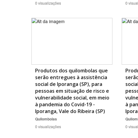
0 visualizações
0 visua
Produtos dos quilombolas que
Prod
serão entregues à assistência
serão
social de Iporanga (SP), para
socia
pessoas em situação de risco e
pesso
vulnerabilidade social, em meio
vulne
à pandemia do Covid-19 -
à pan
Iporanga, Vale do Ribeira (SP)
Ipora
Quilombolas
Quilom
0 visualizações
0 visua