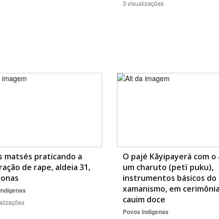
3 visualizações
s matsés praticando a
O pajé Kãyipayerä com o 
ração de rape, aldeia 31,
um charuto (petï puku),
onas
instrumentos básicos do
xamanismo, em cerimôni
Indígenas
cauim doce
alizações
Povos Indígenas