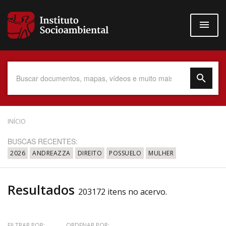
Pular
para
o
conteúdo
principal
Data do Documento
INÍCIO
BUSCAS RECENTES:
2026
ANDREAZZA
DIREITO
POSSUELO
MULHER
Até
Resultados
203172 itens no acervo.
Povo Indígena
FILTRAR POR:
ORDENAR POR: