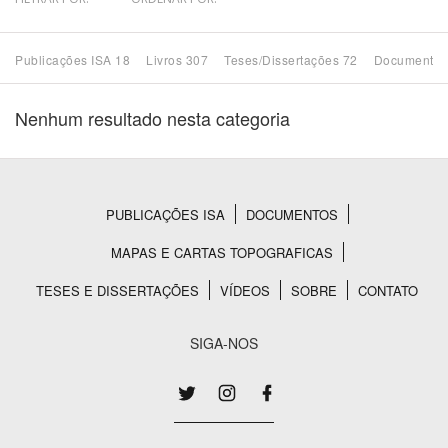
Bioma / Bacia
Publicações ISA 18
Livros 307
Teses/Dissertações 72
Documentos
Tema
Nenhum resultado nesta categoria
Subtema
Área de Levantamento
PUBLICAÇÕES ISA
DOCUMENTOS
Rodapé
MAPAS E CARTAS TOPOGRAFICAS
Área Protegida
TESES E DISSERTAÇÕES
VÍDEOS
SOBRE
CONTATO
BUSCAR
SIGA-NOS