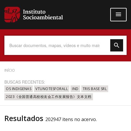
Pular
para
o
conteúdo
principal
Data do Documento
INÍCIO
BUSCAS RECENTES:
OS INDIGENAS
VTUNOTESFORALL
IND
TRIS BASE SRL
2023《全国普通高校校友会工作发展报告》文本文档
Até
Resultados
202947 itens no acervo.
Povo Indígena