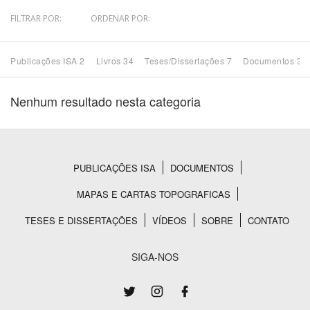
FILTRAR POR:
ORDENAR POR:
Bioma / Bacia
Publicações ISA 2
Livros 34
Teses/Dissertações 7
Documentos 37
Tema
Nenhum resultado nesta categoria
Subtema
Área de Levantamento
PUBLICAÇÕES ISA
DOCUMENTOS
Rodapé
Área Protegida
MAPAS E CARTAS TOPOGRAFICAS
TESES E DISSERTAÇÕES
VÍDEOS
SOBRE
CONTATO
BUSCAR
SIGA-NOS