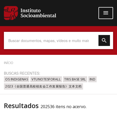
Pular
para
o
conteúdo
principal
Data do Documento
INÍCIO
BUSCAS RECENTES:
OS INDIGENAS
VTUNOTESFORALL
TRIS BASE SRL
IND
2023《全国普通高校校友会工作发展报告》文本文档
Até
Resultados
202536 itens no acervo.
Povo Indígena