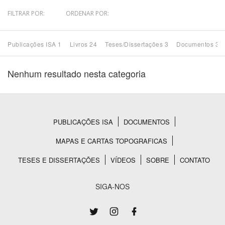
FILTRAR POR:
ORDENAR POR:
Bioma / Bacia
Publicações ISA 1
Livros 24
Teses/Dissertações 3
Documentos 33
Tema
Nenhum resultado nesta categoria
Subtema
Área de Levantamento
PUBLICAÇÕES ISA
DOCUMENTOS
Rodapé
Área Protegida
MAPAS E CARTAS TOPOGRAFICAS
TESES E DISSERTAÇÕES
VÍDEOS
SOBRE
CONTATO
BUSCAR
SIGA-NOS