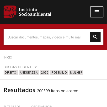
Pular
para
o
conteúdo
principal
Data do Documento
INÍCIO
BUSCAS RECENTES:
DIREITO
ANDREAZZA
2026
POSSUELO
MULHER
Até
Resultados
200599 itens no acervo.
Povo Indígena
FILTRAR POR:
ORDENAR POR: