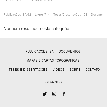
Bioma / Bacia
Publicações ISA 62
Livros 714
Teses/Dissertações 154
Documento
Tema
Nenhum resultado nesta categoria
Subtema
Área de Levantamento
PUBLICAÇÕES ISA
DOCUMENTOS
Rodapé
MAPAS E CARTAS TOPOGRAFICAS
Área Protegida
TESES E DISSERTAÇÕES
VÍDEOS
SOBRE
CONTATO
BUSCAR
SIGA-NOS