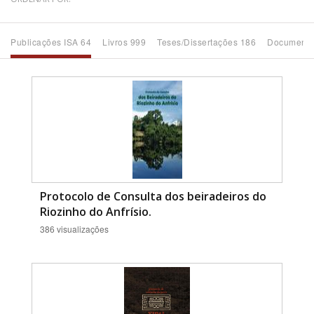
Bioma / Bacia
Publicações ISA 64
Livros 999
Teses/Dissertações 186
Documento
Tema
Subtema
Área de Levantamento
Área Protegida
Protocolo de Consulta dos beiradeiros do
Riozinho do Anfrísio.
386 visualizações
BUSCAR