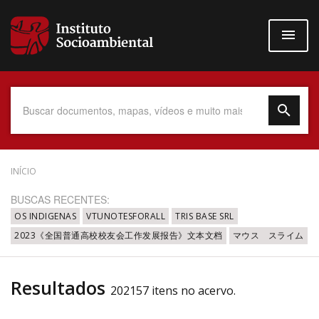
Pular
para
o
conteúdo
principal
Data do Documento
INÍCIO
BUSCAS RECENTES:
OS INDIGENAS
VTUNOTESFORALL
TRIS BASE SRL
2023《全国普通高校校友会工作发展报告》文本文档
マウス スライム
Até
Resultados
202157 itens no acervo.
Povo Indígena