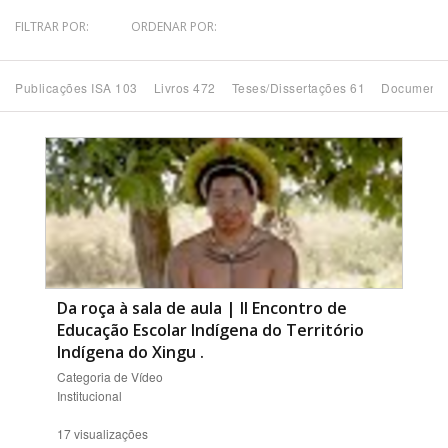
FILTRAR POR:
ORDENAR POR:
Bioma / Bacia
Publicações ISA 103
Livros 472
Teses/Dissertações 61
Documento
Tema
Subtema
Área de Levantamento
Área Protegida
Da roça à sala de aula | II Encontro de
BUSCAR
Educação Escolar Indígena do Território
Indígena do Xingu
.
Categoria de Vídeo
Institucional
17 visualizações