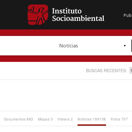
Pub
Notícias
BUSCAS RECENTES:
Bioma / Bacia
Documentos 883
Mapas 3
Vídeos 2
Notícias 199158
Fotos 707
Subtema