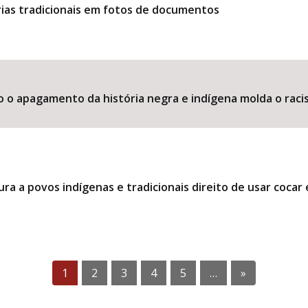
ias tradicionais em fotos de documentos
o o apagamento da história negra e indígena molda o raci
ra a povos indígenas e tradicionais direito de usar coca
1
2
3
4
5
…
»