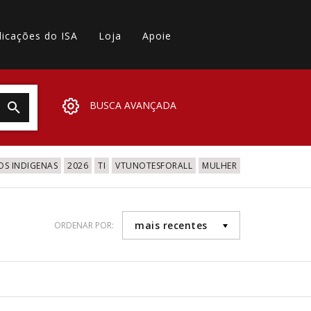
licações do ISA
Loja
Apoie
BUSCA AVANÇADA
OS INDIGENAS
2026
TI
VTUNOTESFORALL
MULHER
mais recentes
ORDENAR POR: