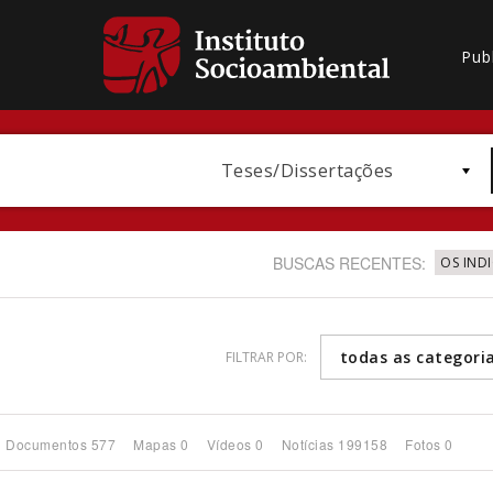
Pub
Teses/Dissertações
BUSCAS RECENTES:
OS IND
todas as categori
FILTRAR POR:
Bioma / Bacia
Documentos 577
Mapas 0
Vídeos 0
Notícias 199158
Fotos 0
Subtema