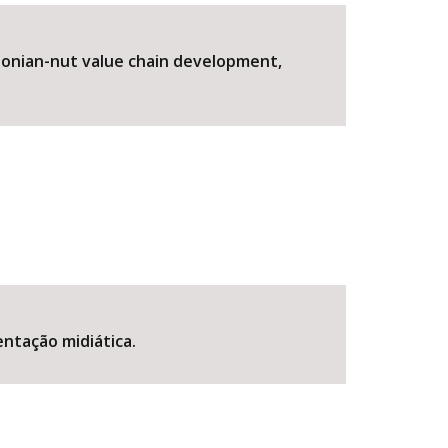
azonian-nut value chain development,
BUSCAR
entação midiática.