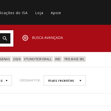
licações do ISA
Loja
Apoie
BUSCA AVANÇADA
IGENAS
2026
VTUNOTESFORALL
IND
TRIS BASE SRL
as
mais recentes
ORDENAR POR: