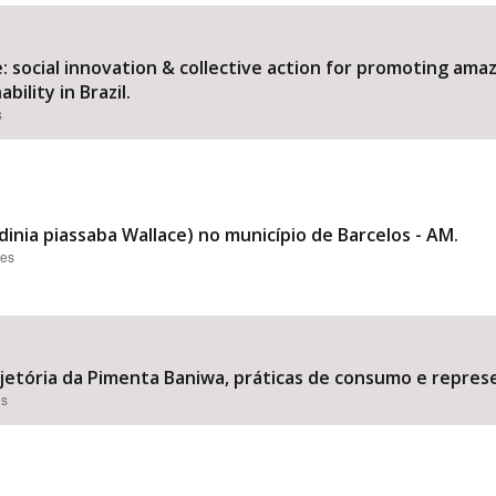
 social innovation & collective action for promoting am
ility in Brazil.
Área Protegida
s
inia piassaba Wallace) no município de Barcelos - AM.
ões
rajetória da Pimenta Baniwa, práticas de consumo e repres
es