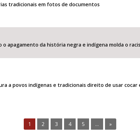
ias tradicionais em fotos de documentos
o o apagamento da história negra e indígena molda o raci
ra a povos indígenas e tradicionais direito de usar coca
1
2
3
4
5
…
»