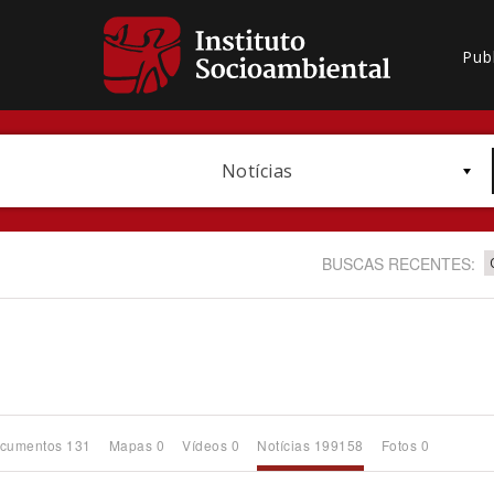
Pub
Notícias
BUSCAS RECENTES:
Bioma / Bacia
cumentos 131
Mapas 0
Vídeos 0
Notícias 199158
Fotos 0
Subtema