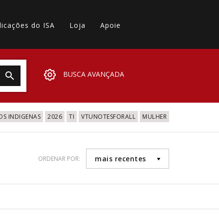
licações do ISA
Loja
Apoie
BUSCA AVANÇADA
OS INDIGENAS
2026
TI
VTUNOTESFORALL
MULHER
mais recentes
ORDENAR POR: