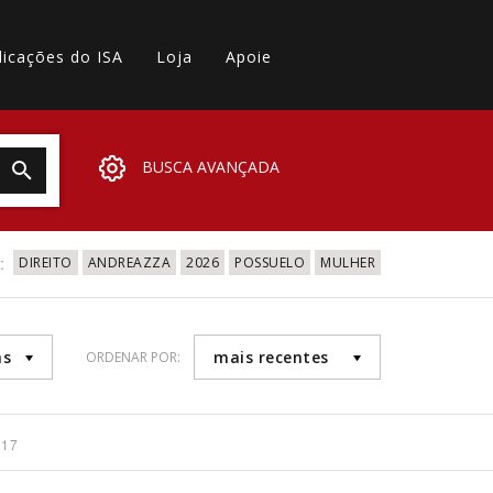
licações do ISA
Loja
Apoie
BUSCA AVANÇADA
:
DIREITO
ANDREAZZA
2026
POSSUELO
MULHER
as
mais recentes
ORDENAR POR:
317