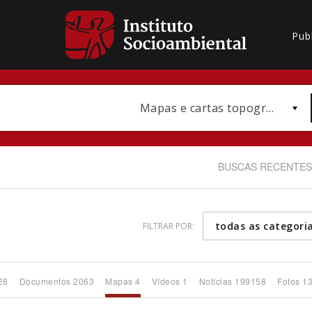
Pub
Mapas e cartas topográficas
BUSCAS RECENTES
todas as categori
FILTRAR POR:
Bioma / Bacia
28
Documentos 2063
Mapas 4
Vídeos 1
Notícias 199158
Fotos 1
Subtema