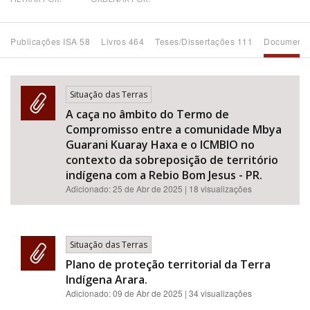
Bioma / Bacia
Publicações ISA 58
Livros 464
Teses/Dissertações 111
Documento
Tema
Situação das Terras
Subtema
A caça no âmbito do Termo de
Compromisso entre a comunidade Mbya
Área de Levantamento
Guarani Kuaray Haxa e o ICMBIO no
contexto da sobreposição de território
indígena com a Rebio Bom Jesus - PR.
Área Protegida
Adicionado:
25 de Abr de 2025
| 18 visualizações
BUSCAR
Situação das Terras
Plano de proteção territorial da Terra
Indígena Arara.
Adicionado:
09 de Abr de 2025
| 34 visualizações