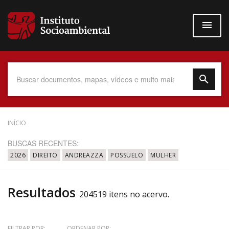
Pular
para
o
conteúdo
principal
Data do Documento
INÍCIO
BUSCAS RECENTES:
2026
DIREITO
ANDREAZZA
POSSUELO
MULHER
Até
Resultados
204519 itens no acervo.
Povo Indígena
FILTRAR POR:
ORDENAR POR: