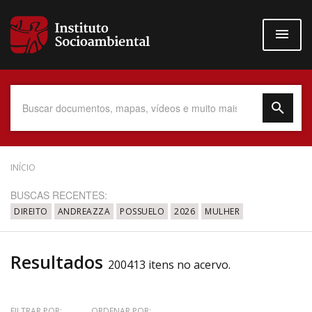
Pular
para
o
conteúdo
principal
Data do Documento
INÍCIO
BUSCAS RECENTES:
DIREITO
ANDREAZZA
POSSUELO
2026
MULHER
Até
Resultados
200413 itens no acervo.
Povo Indígena
FILTRAR POR:
ORDENAR POR: