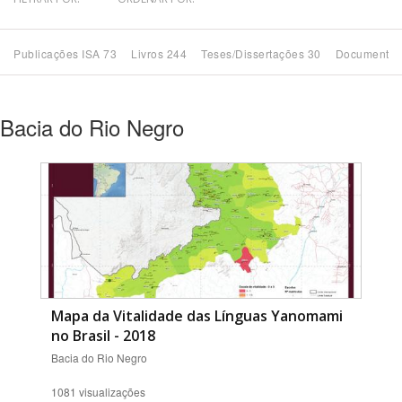
Bioma / Bacia
Publicações ISA 73
Livros 244
Teses/Dissertações 30
Documentos
Tema
Bacia do Rio Negro
Subtema
Área de Levantamento
Área Protegida
BUSCAR
Mapa da Vitalidade das Línguas Yanomami
no Brasil - 2018
Bacia do Rio Negro
1081 visualizações