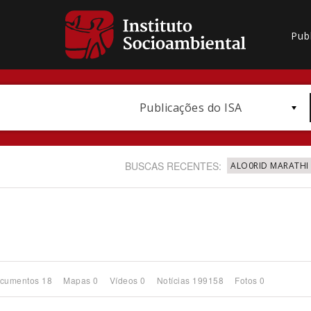
Pub
Publicações do ISA
BUSCAS RECENTES:
ALO0RID MARATHI
Bioma / Bacia
cumentos 18
Mapas 0
Vídeos 0
Notícias 199158
Fotos 0
Subtema