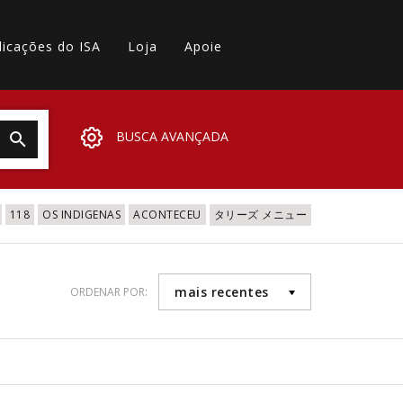
licações do ISA
Loja
Apoie
BUSCA AVANÇADA
118
OS INDIGENAS
ACONTECEU
タリーズ メニュー
mais recentes
ORDENAR POR: