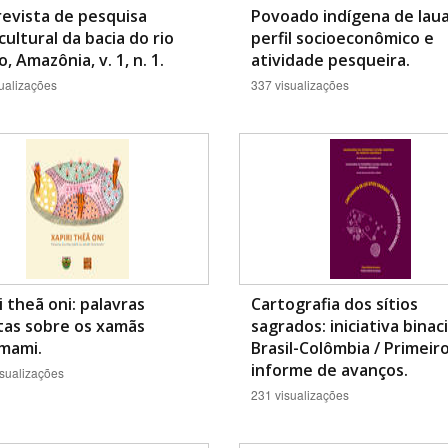
revista de pesquisa
Povoado indígena de Iaua
cultural da bacia do rio
perfil socioeconômico e
, Amazônia, v. 1, n. 1.
atividade pesqueira.
ualizações
337 visualizações
i theã oni: palavras
Cartografia dos sítios
tas sobre os xamãs
sagrados: iniciativa binac
mami.
Brasil-Colômbia / Primeir
informe de avanços.
sualizações
231 visualizações