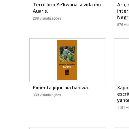
Território Ye’kwana: a vida em
Aru, 
Auaris.
inter
Negro
288 visualizações
876 vis
Pimenta jiquitaia baniwa.
Xapir
escri
339 visualizações
yano
1151 vi