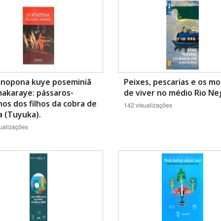
inopona kuye poseminiã
Peixes, pescarias e os m
akaraye: pássaros-
de viver no médio Rio Ne
os dos filhos da cobra de
142 visualizações
 (Tuyuka).
ualizações