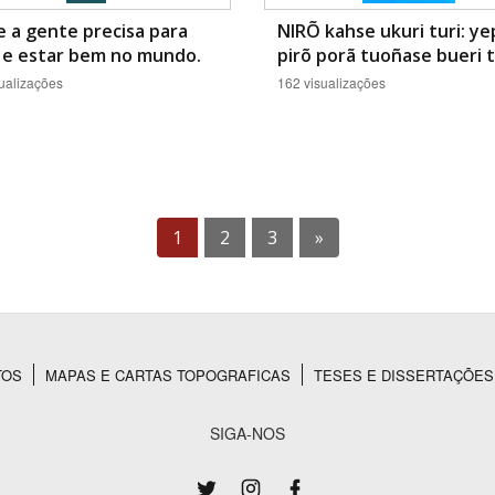
 a gente precisa para
NIRÕ kahse ukuri turi: ye
 e estar bem no mundo.
pirõ porã tuoñase bueri t
ualizações
162 visualizações
1
2
3
»
TOS
MAPAS E CARTAS TOPOGRAFICAS
TESES E DISSERTAÇÕES
SIGA-NOS