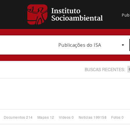
Pub
Publicações do ISA
BUSCAS RECENTES:
Bioma / Bacia
Documentos 214
Mapas 12
Vídeos 0
Notícias 199158
Fotos 0
Subtema