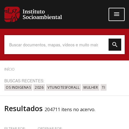
Pular
para
o
conteúdo
principal
Data do Documento
INÍCIO
BUSCAS RECENTES:
OS INDIGENAS
2026
VTUNOTESFORALL
MULHER
TI
Até
Resultados
204711 itens no acervo.
Povo Indígena
FILTRAR POR:
ORDENAR POR: