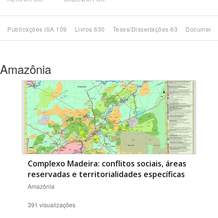
Bioma / Bacia
Publicações ISA 109
Livros 630
Teses/Dissertações 63
Documento
Tema
Amazônia
Subtema
Área de Levantamento
Área Protegida
BUSCAR
Complexo Madeira: conflitos sociais, áreas
reservadas e territorialidades específicas
Amazônia
391 visualizações