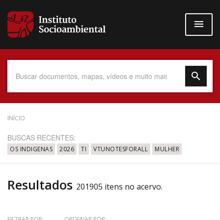
Pular
para
o
conteúdo
principal
Data do Documento
INÍCIO
BUSCAS RECENTES:
OS INDIGENAS
2026
TI
VTUNOTESFORALL
MULHER
Até
Resultados
201905 itens no acervo.
Povo Indígena
FILTRAR POR:
ORDENAR POR: