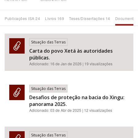
Bioma / Bacia
Publicações ISA 24
Livros 169
Teses/Dissertações 14
Documentos
Tema
Situação das Terras
Subtema
Carta do povo Xetá às autoridades
públicas.
Área de Levantamento
Adicionado:
16 de Jan de 2026
| 19 visualizações
Área Protegida
Situação das Terras
Desafios de proteção na bacia do Xingu:
BUSCAR
panorama 2025.
Adicionado:
03 de Abr de 2025
| 12 visualizações
Situação das Terras