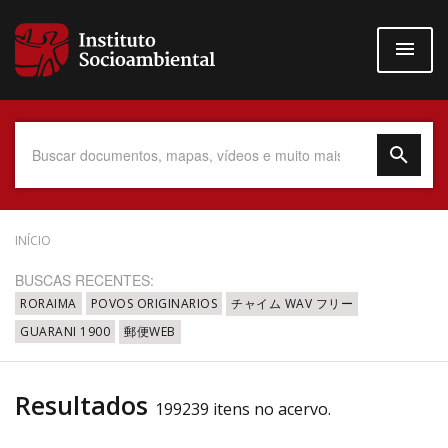
Pular
para
o
conteúdo
principal
Data do Documento
INÍCIO
BUSCAS RECENTES:
RORAIMA
POVOS ORIGINARIOS
チャイム WAV フリー
GUARANI 1900
郵便WEB
Até
Resultados
199239 itens no acervo.
Povo Indígena