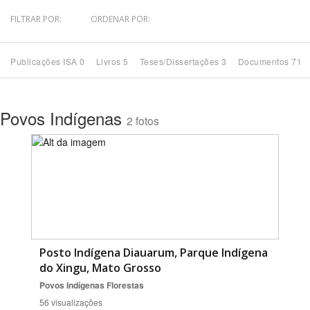
FILTRAR POR:
ORDENAR POR:
Bioma / Bacia
Publicações ISA 0
Livros 5
Teses/Dissertações 3
Documentos 71
Tema
Subtema
Povos Indígenas
2 fotos
Área de Levantamento
Área Protegida
BUSCAR
Posto Indígena Diauarum, Parque Indígena
do Xingu, Mato Grosso
Povos Indígenas
Florestas
56 visualizações