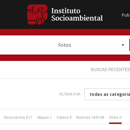
Pub
Fotos
BUSCAS RECENTES
todas as categori
FILTRAR POR:
Bioma / Bacia
Documentos 817
Mapas 1
Vídeos 0
Notícias 199158
Fotos 0
Subtema