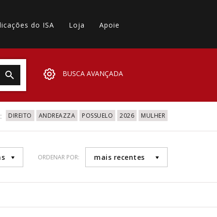
licações do ISA
Loja
Apoie
BUSCA AVANÇADA
:
DIREITO
ANDREAZZA
POSSUELO
2026
MULHER
as
mais recentes
ORDENAR POR: