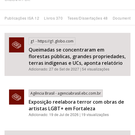
Bioma / Bacia
Publicações ISA 12
Livros 370
Teses/Dissertações 48
Documentos
Tema
g1 - https://g1.globo.com
Subtema
Queimadas se concentraram em
florestas públicas, grandes propriedades,
Área de Levantamento
terras indígenas e UCs, aponta relatório
Adicionado: 27 de Set de 2027 | 54 visualizações
Área Protegida
Agência Brasil - agenciabrasil.ebc.com.br
BUSCAR
Exposição reelabora terror com obras de
artistas LGBT+ em Fortaleza
Adicionado: 19 de Jul de 2026 | 19 visualizações