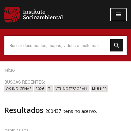
Pular
para
o
conteúdo
principal
Data do Documento
INÍCIO
BUSCAS RECENTES:
OS INDIGENAS
2026
TI
VTUNOTESFORALL
MULHER
Até
Resultados
200437 itens no acervo.
Povo Indígena
ORDENAR POR: