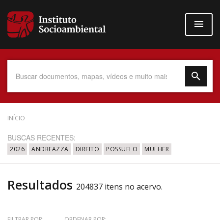
Pular
para
o
conteúdo
principal
Data do Documento
INÍCIO
BUSCAS RECENTES:
2026
ANDREAZZA
DIREITO
POSSUELO
MULHER
Até
Resultados
204837 itens no acervo.
Povo Indígena
FILTRAR POR:
ORDENAR POR: