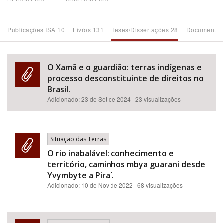
Bioma / Bacia
Publicações ISA 10
Livros 131
Teses/Dissertações 28
Documentos
Tema
O Xamã e o guardião: terras indígenas e
Subtema
processo desconstituinte de direitos no
Brasil.
Adicionado:
23 de Set de 2024
| 23 visualizações
Área de Levantamento
Área Protegida
Situação das Terras
O rio inabalável: conhecimento e
BUSCAR
território, caminhos mbya guarani desde
Yvymbyte a Piraí.
Adicionado:
10 de Nov de 2022
| 68 visualizações