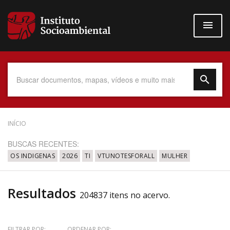
Pular
para
o
conteúdo
principal
Data do Documento
INÍCIO
BUSCAS RECENTES:
OS INDIGENAS
2026
TI
VTUNOTESFORALL
MULHER
Até
Resultados
204837 itens no acervo.
Povo Indígena
FILTRAR POR:
ORDENAR POR: