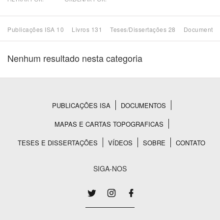
Bioma / Bacia
Publicações ISA 10
Livros 131
Teses/Dissertações 28
Documentos
Tema
Nenhum resultado nesta categoria
Subtema
Área de Levantamento
PUBLICAÇÕES ISA
DOCUMENTOS
Rodapé
MAPAS E CARTAS TOPOGRAFICAS
Área Protegida
TESES E DISSERTAÇÕES
VÍDEOS
SOBRE
CONTATO
BUSCAR
SIGA-NOS