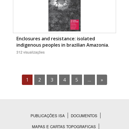
Enclosures and resistance: isolated
indigenous peoples in brazilian Amazonia.
312 visualizações
1
2
3
4
5
…
»
PUBLICAÇÕES ISA
DOCUMENTOS
Rodapé
MAPAS E CARTAS TOPOGRAFICAS