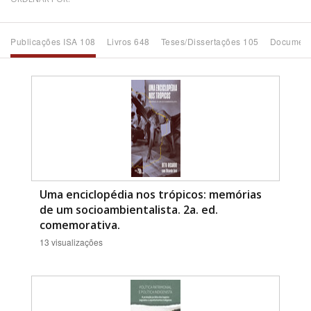
Bioma / Bacia
Publicações ISA 108
Livros 648
Teses/Dissertações 105
Document
Tema
Subtema
Área de Levantamento
Área Protegida
Uma enciclopédia nos trópicos: memórias
de um socioambientalista. 2a. ed.
comemorativa.
BUSCAR
13 visualizações