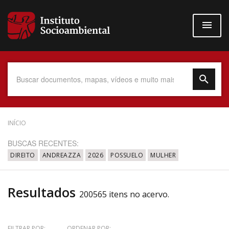
Pular
para
o
conteúdo
principal
Data do Documento
INÍCIO
BUSCAS RECENTES:
DIREITO
ANDREAZZA
2026
POSSUELO
MULHER
Até
Resultados
200565 itens no acervo.
Povo Indígena
FILTRAR POR:
ORDENAR POR: