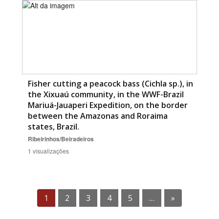
Fisher cutting a peacock bass (Cichla sp.), in
the Xixuaú community, in the WWF-Brazil
Mariuá-Jauaperi Expedition, on the border
between the Amazonas and Roraima
states, Brazil.
Ribeirinhos/Beiradeiros
1 visualizações
1
2
3
4
5
…
»