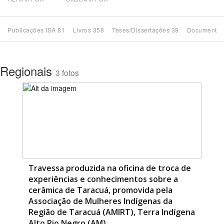
Bioma / Bacia
Publicações ISA 81
Livros 358
Teses/Dissertações 39
Documentos
Tema
Regionais
3 fotos
Subtema
Área de Levantamento
Área Protegida
BUSCAR
Travessa produzida na oficina de troca de
experiências e conhecimentos sobre a
cerâmica de Taracuá, promovida pela
Associação de Mulheres Indígenas da
Região de Taracuá (AMIRT), Terra Indígena
Alto Rio Negro (AM)