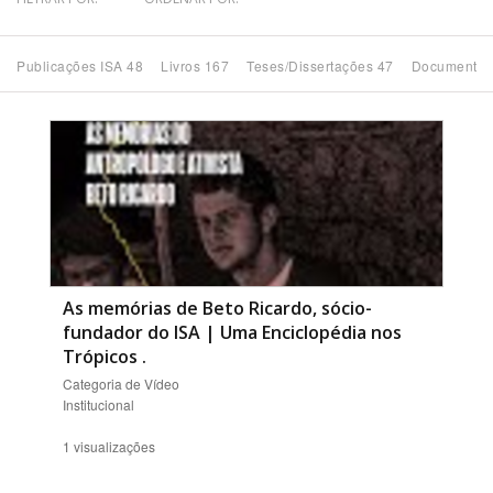
Bioma / Bacia
Publicações ISA 48
Livros 167
Teses/Dissertações 47
Documentos
Tema
Subtema
Área de Levantamento
Área Protegida
As memórias de Beto Ricardo, sócio-
fundador do ISA | Uma Enciclopédia nos
Trópicos
.
BUSCAR
Categoria de Vídeo
Institucional
1 visualizações