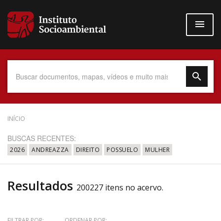
Pular
para
o
conteúdo
principal
Data do Documento
INÍCIO
BUSCAS RECENTES:
2026
ANDREAZZA
DIREITO
POSSUELO
MULHER
Até
Resultados
200227 itens no acervo.
Povo Indígena
FILTRAR POR:
ORDENAR POR: