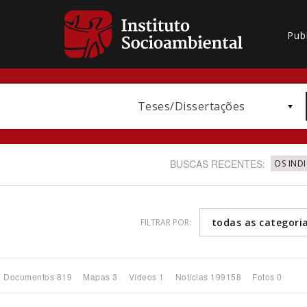
Pub
Teses/Dissertações
BUSCAS RECENTES:
OS IND
todas as categori
FILTRAR POR:
Bioma / Bacia
Documentos 819
Mapas 3
Vídeos 1
Notícias 199158
Fotos 0
Subtema