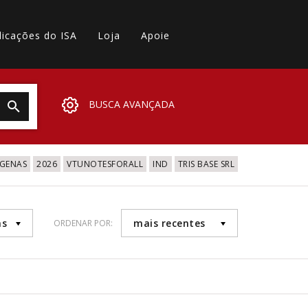
licações do ISA
Loja
Apoie
BUSCA AVANÇADA
IGENAS
2026
VTUNOTESFORALL
IND
TRIS BASE SRL
as
mais recentes
ORDENAR POR: