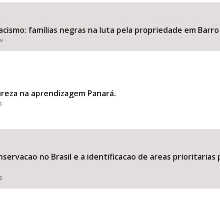
acismo: famílias negras na luta pela propriedade em Barr
es
Área Protegida
ureza na aprendizagem Panará.
s
servacao no Brasil e a identificacao de areas prioritarias
s