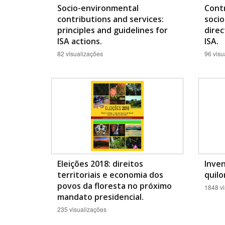
Socio-environmental
Contr
contributions and services:
socio
principles and guidelines for
direc
ISA actions.
ISA.
82 visualizações
96 visu
Eleições 2018: direitos
Inven
territoriais e economia dos
quilo
povos da floresta no próximo
1848 vi
mandato presidencial.
235 visualizações