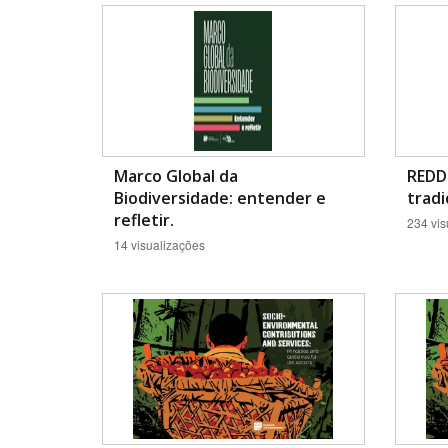
Área de Levantamento
Marco Global da
REDD+
Biodiversidade: entender e
tradi
refletir.
234 vis
14 visualizações