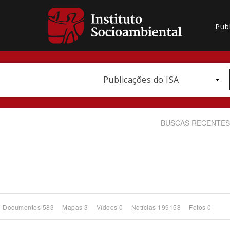
Pub
Publicações do ISA
BUSCAS RECENTES
Bioma / Bacia
Documentos 583
Mapas 3
Vídeos 0
Notícias 199158
Fotos 0
Subtema