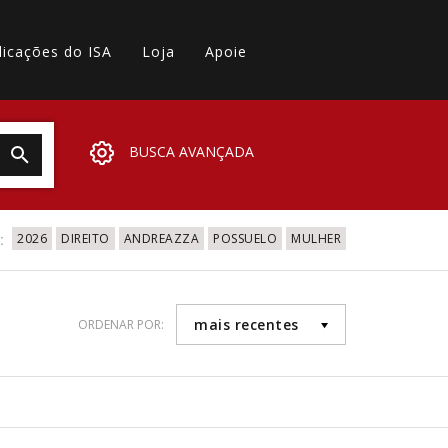
licações do ISA
Loja
Apoie
BUSCA AVANÇADA
:
2026
DIREITO
ANDREAZZA
POSSUELO
MULHER
mais recentes
ORDENAR POR: