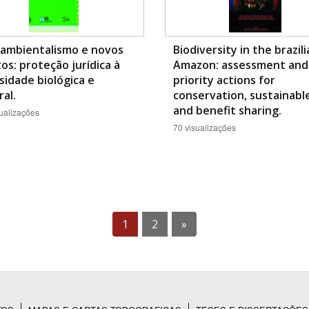
oambientalismo e novos
Biodiversity in the brazil
tos: proteção jurídica à
Amazon: assessment and
sidade biológica e
priority actions for
ral.
conservation, sustainabl
and benefit sharing.
ualizações
70 visualizações
1
2
»