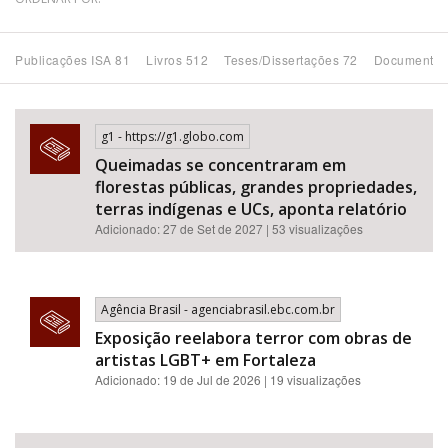
Bioma / Bacia
Publicações ISA 81
Livros 512
Teses/Dissertações 72
Documentos
Tema
g1 - https://g1.globo.com
Subtema
Queimadas se concentraram em
florestas públicas, grandes propriedades,
Área de Levantamento
terras indígenas e UCs, aponta relatório
Adicionado: 27 de Set de 2027 | 53 visualizações
Área Protegida
Agência Brasil - agenciabrasil.ebc.com.br
BUSCAR
Exposição reelabora terror com obras de
artistas LGBT+ em Fortaleza
Adicionado: 19 de Jul de 2026 | 19 visualizações