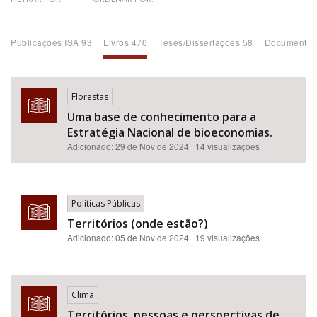
Bioma / Bacia
Publicações ISA 93
Livros 470
Teses/Dissertações 58
Documentos
Tema
Florestas
Subtema
Uma base de conhecimento para a
Estratégia Nacional de bioeconomias.
Área de Levantamento
Adicionado:
29 de Nov de 2024
| 14 visualizações
Área Protegida
Políticas Públicas
Territórios (onde estão?)
BUSCAR
Adicionado:
05 de Nov de 2024
| 19 visualizações
Clima
Territórios, pessoas e perspectivas de