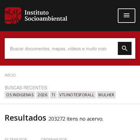
Pular
para
o
conteúdo
principal
Data do Documento
INÍCIO
BUSCAS RECENTES:
OS INDIGENAS
2026
TI
VTUNOTESFORALL
MULHER
Até
Resultados
203272 itens no acervo.
Povo Indígena
FILTRAR POR:
ORDENAR POR: