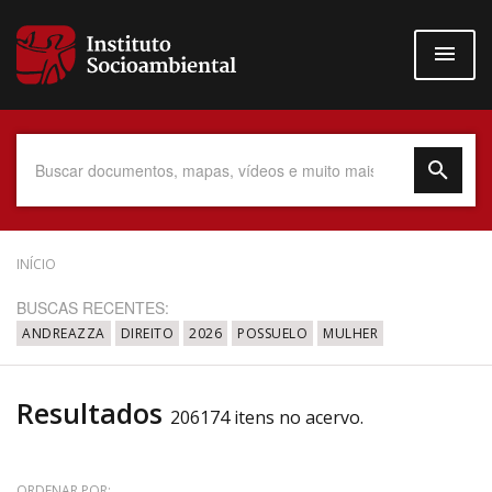
Pular
para
o
conteúdo
principal
Data do Documento
INÍCIO
BUSCAS RECENTES:
ANDREAZZA
DIREITO
2026
POSSUELO
MULHER
Até
Resultados
206174 itens no acervo.
Povo Indígena
ORDENAR POR: