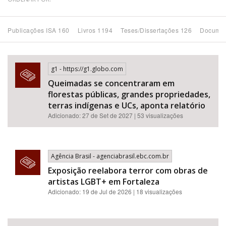
Bioma / Bacia
Publicações ISA 160
Livros 1194
Teses/Dissertações 126
Documen
Tema
g1 - https://g1.globo.com
Subtema
Queimadas se concentraram em
florestas públicas, grandes propriedades,
Área de Levantamento
terras indígenas e UCs, aponta relatório
Adicionado: 27 de Set de 2027 | 53 visualizações
Área Protegida
Agência Brasil - agenciabrasil.ebc.com.br
BUSCAR
Exposição reelabora terror com obras de
artistas LGBT+ em Fortaleza
Adicionado: 19 de Jul de 2026 | 18 visualizações