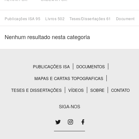
Bioma / Bacia
Publicações ISA 95
Livros 502
Teses/Dissertações 61
Documentos
Tema
Nenhum resultado nesta categoria
Subtema
Área de Levantamento
PUBLICAÇÕES ISA
DOCUMENTOS
Rodapé
MAPAS E CARTAS TOPOGRAFICAS
Área Protegida
TESES E DISSERTAÇÕES
VÍDEOS
SOBRE
CONTATO
BUSCAR
SIGA-NOS