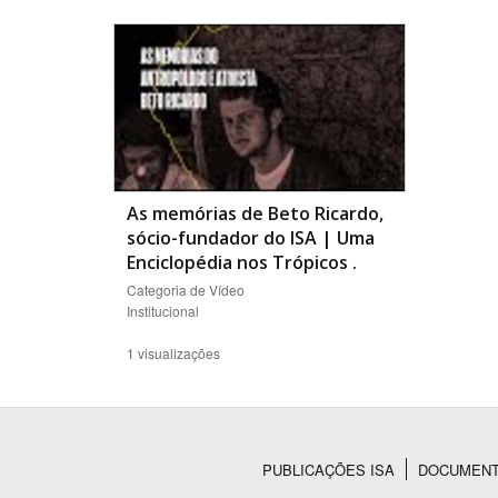
Área de Levantamento
As memórias de Beto Ricardo,
sócio-fundador do ISA | Uma
Enciclopédia nos Trópicos
.
Categoria de Vídeo
Institucional
1 visualizações
PUBLICAÇÕES ISA
DOCUMEN