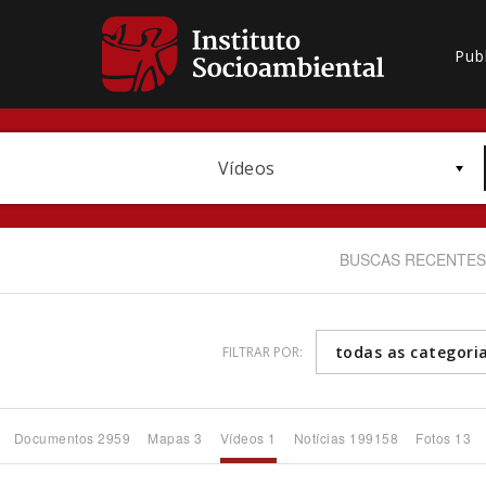
Pub
Vídeos
BUSCAS RECENTES
todas as categori
FILTRAR POR:
Bioma / Bacia
Documentos 2959
Mapas 3
Vídeos 1
Notícias 199158
Fotos 13
Subtema