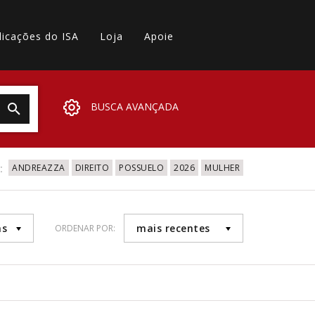
licações do ISA
Loja
Apoie
BUSCA AVANÇADA
:
ANDREAZZA
DIREITO
POSSUELO
2026
MULHER
as
mais recentes
ORDENAR POR: