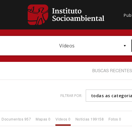
Pub
Vídeos
BUSCAS RECENTES
todas as categori
FILTRAR POR:
Bioma / Bacia
Documentos 957
Mapas 0
Vídeos 0
Notícias 199158
Fotos 0
Subtema