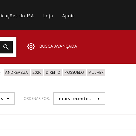
licações do ISA
Loja
Apoie
BUSCA AVANÇADA
:
ANDREAZZA
2026
DIREITO
POSSUELO
MULHER
as
mais recentes
ORDENAR POR: