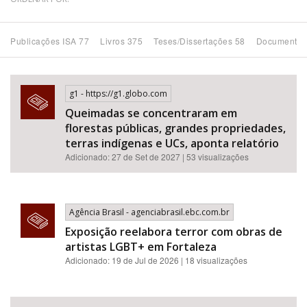
Bioma / Bacia
Publicações ISA 77
Livros 375
Teses/Dissertações 58
Documentos
Tema
g1 - https://g1.globo.com
Subtema
Queimadas se concentraram em
florestas públicas, grandes propriedades,
Área de Levantamento
terras indígenas e UCs, aponta relatório
Adicionado: 27 de Set de 2027 | 53 visualizações
Área Protegida
Agência Brasil - agenciabrasil.ebc.com.br
BUSCAR
Exposição reelabora terror com obras de
artistas LGBT+ em Fortaleza
Adicionado: 19 de Jul de 2026 | 18 visualizações