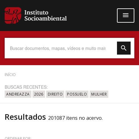
Pular
para
o
conteúdo
principal
Data do Documento
INÍCIO
BUSCAS RECENTES:
ANDREAZZA
2026
DIREITO
POSSUELO
MULHER
Até
Resultados
201087 itens no acervo.
Povo Indígena
ORDENAR POR: